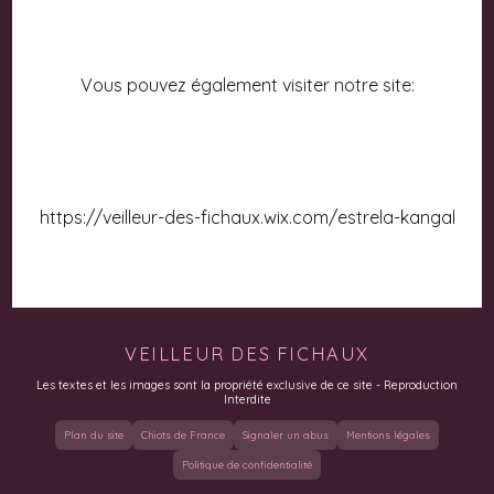
Vous pouvez également visiter notre site:
https://veilleur-des-fichaux.wix.com/estrela-kangal
VEILLEUR DES FICHAUX
Les textes et les images sont la propriété exclusive de ce site - Reproduction
Interdite
Plan du site
Chiots de France
Signaler un abus
Mentions légales
Politique de confidentialité